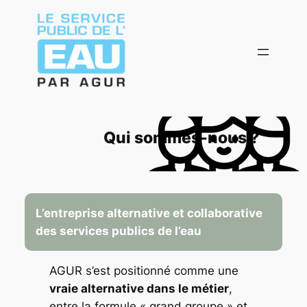
Aller
au
contenu
Qui sommes-nous ?
L’entreprise alternative et collaborative
des services publics de l’eau
AGUR s’est positionné comme une
vraie alternative dans le métier
,
entre la formule « grand groupe » et