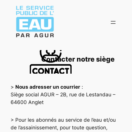
Aller
au
contenu
Contacter notre siège
>
Nous adresser un courrier
:
Siège social AGUR – 2B, rue de Lestandau –
64600 Anglet
Beaucoup de gens se demandent s’il est
> Pour les abonnés au service de l’eau et/ou
possible d’écouter les appels d’un autre
de l’assainissement, pour toute question,
portable à distance lorsqu’ils sont inquiets